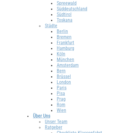
Spreewald
Süddeutschland
Südtirol
Toskana
Städte
Berlin
Bremen
Frankfurt
Hamburg
Köln
München
Amsterdam
Bern
Brüssel
London
Paris
Pisa
Prag
Rom
Wien
Über Uns
Unser Team
Ratgeber
Checkliste Klassenfahrt