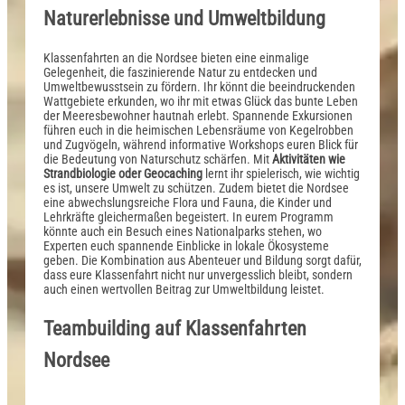
Naturerlebnisse und Umweltbildung
Klassenfahrten an die Nordsee bieten eine einmalige
Gelegenheit, die faszinierende Natur zu entdecken und
Umweltbewusstsein zu fördern. Ihr könnt die beeindruckenden
Wattgebiete erkunden, wo ihr mit etwas Glück das bunte Leben
der Meeresbewohner hautnah erlebt. Spannende Exkursionen
führen euch in die heimischen Lebensräume von Kegelrobben
und Zugvögeln, während informative Workshops euren Blick für
die Bedeutung von Naturschutz schärfen. Mit
Aktivitäten wie
Strandbiologie oder Geocaching
lernt ihr spielerisch, wie wichtig
es ist, unsere Umwelt zu schützen. Zudem bietet die Nordsee
eine abwechslungsreiche Flora und Fauna, die Kinder und
Lehrkräfte gleichermaßen begeistert. In eurem Programm
könnte auch ein Besuch eines Nationalparks stehen, wo
Experten euch spannende Einblicke in lokale Ökosysteme
geben. Die Kombination aus Abenteuer und Bildung sorgt dafür,
dass eure Klassenfahrt nicht nur unvergesslich bleibt, sondern
auch einen wertvollen Beitrag zur Umweltbildung leistet.
Teambuilding auf Klassenfahrten
Nordsee