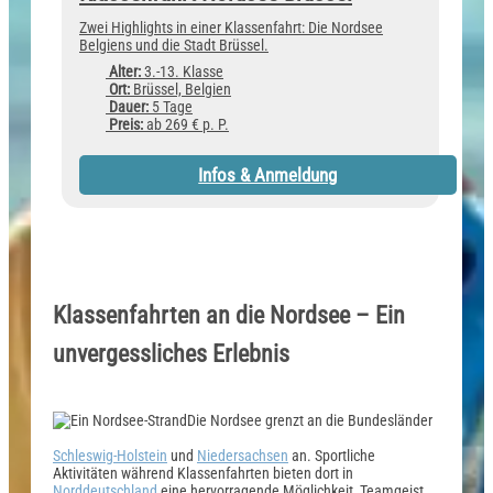
Zwei Highlights in einer Klassenfahrt: Die Nordsee
Belgiens und die Stadt Brüssel.
Alter:
3.-13. Klasse
Ort:
Brüssel, Belgien
Dauer:
5 Tage
Preis:
ab 269 € p. P.
Infos & Anmeldung
Klassenfahrten an die Nordsee – Ein
unvergessliches Erlebnis
Die Nordsee grenzt
an die Bundesländer
Schleswig-Holstein
und
Niedersachsen
an
. Sportliche
Aktivitäten während Klassenfahrten bieten dort in
Norddeutschland
eine hervorragende Möglichkeit, Teamgeist