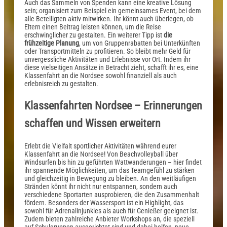
Auch das Sammeln von Spenden kann eine kreative Lösung
sein; organisiert zum Beispiel ein gemeinsames Event, bei dem
alle Beteiligten aktiv mitwirken. Ihr könnt auch überlegen, ob
Eltern einen Beitrag leisten können, um die Reise
erschwinglicher zu gestalten. Ein weiterer Tipp ist
die
frühzeitige Planung
, um von Gruppenrabatten bei Unterkünften
oder Transportmitteln zu profitieren. So bleibt mehr Geld für
unvergessliche Aktivitäten und Erlebnisse vor Ort. Indem ihr
diese vielseitigen Ansätze in Betracht zieht, schafft ihr es, eine
Klassenfahrt an die Nordsee sowohl finanziell als auch
erlebnisreich zu gestalten.
Klassenfahrten Nordsee – Erinnerungen
schaffen und Wissen erweitern
Erlebt die Vielfalt sportlicher Aktivitäten während eurer
Klassenfahrt an die Nordsee! Von Beachvolleyball über
Windsurfen bis hin zu geführten Wattwanderungen – hier findet
ihr spannende Möglichkeiten, um das Teamgefühl zu stärken
und gleichzeitig in Bewegung zu bleiben. An den weitläufigen
Stränden könnt ihr nicht nur entspannen, sondern auch
verschiedene Sportarten ausprobieren, die den Zusammenhalt
fördern. Besonders der Wassersport ist ein Highlight, das
sowohl für Adrenalinjunkies als auch für Genießer geeignet ist.
Zudem bieten zahlreiche Anbieter Workshops an, die speziell
auf Schulgruppen ausgerichtet sind und dabei helfen, neue