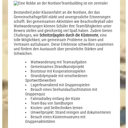
Teambuilding ist ein zentraler
Bestandteil jeder Klassenfahrt an die Nordsee, der das
Gemeinschaftsgefühl stärkt und unvergessliche Erinnerungen
schafft. Bei gemeinsamen Aktivitäten wie Beachvolleyball oder
Wattwanderungen können Schüler ihre Teamfähigkeiten unter
Beweis stellen und gleichzeitig viel Spaß haben. Zudem bieten
Challenges, wie
Schnitzeljagden durch die Küstenorte
, eine
tolle Möglichkeit, um gemeinsam Probleme zu lösen und
Vertrauen aufzubauen. Diese Erlebnisse schweißen zusammen
und fördern den Austausch über persönliche Stärken und
Schwächen.
Wattwanderung mit Teamaufgaben
Gemeinsames Strandkunstprojekt
Bootstour mit Kooperationsspielen
Strandolympiade mit verschiedenen
Sportwettbewerben
Lagerfeuerabend mit Gruppenspielen
Besuch eines Seehundaufzuchtstation mit
Gruppenquiz
Fahrradralley entlang der Küste
Team-Bau von Sandburgen
Knoten- und Seiltechniken lernen
Umweltprojekt: Strand reinigen und dokumentieren
Besuch eines Küstenmuseums mit
Gruppenaktivitäten