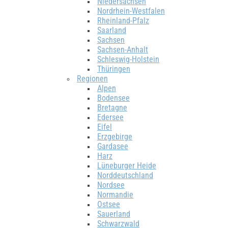
Niedersachsen
Nordrhein-Westfalen
Rheinland-Pfalz
Saarland
Sachsen
Sachsen-Anhalt
Schleswig-Holstein
Thüringen
Regionen
Alpen
Bodensee
Bretagne
Edersee
Eifel
Erzgebirge
Gardasee
Harz
Lüneburger Heide
Norddeutschland
Nordsee
Normandie
Ostsee
Sauerland
Schwarzwald