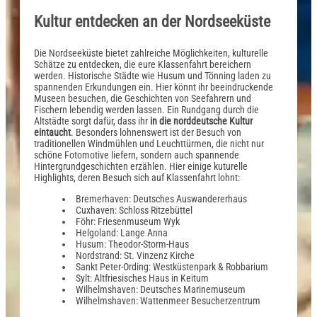
Kultur entdecken an der Nordseeküste
Die Nordseeküste bietet zahlreiche Möglichkeiten, kulturelle
Schätze zu entdecken, die eure Klassenfahrt bereichern
werden. Historische Städte wie Husum und Tönning laden zu
spannenden Erkundungen ein. Hier könnt ihr beeindruckende
Museen besuchen, die Geschichten von Seefahrern und
Fischern lebendig werden lassen. Ein Rundgang durch die
Altstädte sorgt dafür, dass ihr
in die norddeutsche Kultur
eintaucht
. Besonders lohnenswert ist der Besuch von
traditionellen Windmühlen und Leuchttürmen, die nicht nur
schöne Fotomotive liefern, sondern auch spannende
Hintergrundgeschichten erzählen. Hier einige kuturelle
Highlights, deren Besuch sich auf Klassenfahrt lohnt:
Bremerhaven: Deutsches Auswandererhaus
Cuxhaven: Schloss Ritzebüttel
Föhr: Friesenmuseum Wyk
Helgoland: Lange Anna
Husum: Theodor-Storm-Haus
Nordstrand: St. Vinzenz Kirche
Sankt Peter-Ording: Westküstenpark & Robbarium
Sylt: Altfriesisches Haus in Keitum
Wilhelmshaven: Deutsches Marinemuseum
Wilhelmshaven: Wattenmeer Besucherzentrum