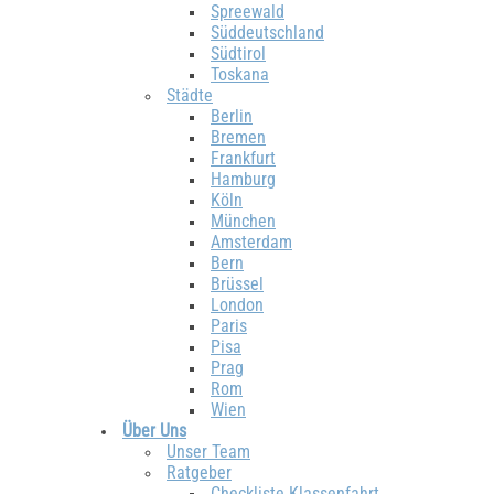
Spreewald
Süddeutschland
Südtirol
Toskana
Städte
Berlin
Bremen
Frankfurt
Hamburg
Köln
München
Amsterdam
Bern
Brüssel
London
Paris
Pisa
Prag
Rom
Wien
Über Uns
Unser Team
Ratgeber
Checkliste Klassenfahrt