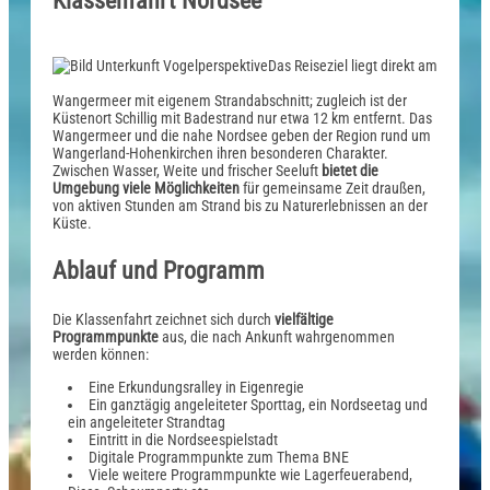
Klassenfahrt Nordsee
Das Reiseziel liegt direkt am
Wangermeer mit eigenem Strandabschnitt; zugleich ist der
Küstenort Schillig mit Badestrand nur etwa 12 km entfernt. Das
Wangermeer und die nahe Nordsee geben der Region rund um
Wangerland-Hohenkirchen ihren besonderen Charakter.
Zwischen Wasser, Weite und frischer Seeluft
bietet die
Umgebung viele Möglichkeiten
für gemeinsame Zeit draußen,
von aktiven Stunden am Strand bis zu Naturerlebnissen an der
Küste.
Ablauf und Programm
Die Klassenfahrt zeichnet sich durch
vielfältige
Programmpunkte
aus, die nach Ankunft wahrgenommen
werden können:
Eine Erkundungsralley in Eigenregie
Ein ganztägig angeleiteter Sporttag, ein Nordseetag und
ein angeleiteter Strandtag
Eintritt in die Nordseespielstadt
Digitale Programmpunkte zum Thema BNE
Viele weitere Programmpunkte wie Lagerfeuerabend,