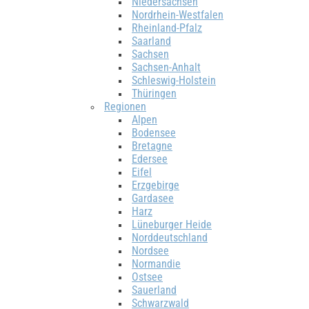
Niedersachsen
Nordrhein-Westfalen
Rheinland-Pfalz
Saarland
Sachsen
Sachsen-Anhalt
Schleswig-Holstein
Thüringen
Regionen
Alpen
Bodensee
Bretagne
Edersee
Eifel
Erzgebirge
Gardasee
Harz
Lüneburger Heide
Norddeutschland
Nordsee
Normandie
Ostsee
Sauerland
Schwarzwald