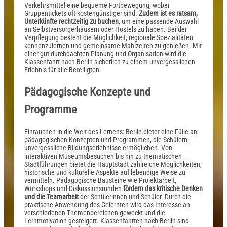
Verkehrsmittel eine bequeme Fortbewegung, wobei
Gruppentickets oft kostengünstiger sind.
Zudem ist es ratsam,
Unterkünfte rechtzeitig zu buchen
, um eine passende Auswahl
an Selbstversorgerhäusern oder Hostels zu haben. Bei der
Verpflegung besteht die Möglichkeit, regionale Spezialitäten
kennenzulernen und gemeinsame Mahlzeiten zu genießen. Mit
einer gut durchdachten Planung und Organisation wird die
Klassenfahrt nach Berlin sicherlich zu einem unvergesslichen
Erlebnis für alle Beteiligten.
Pädagogische Konzepte und
Programme
Eintauchen in die Welt des Lernens: Berlin bietet eine Fülle an
pädagogischen Konzepten und Programmen, die Schülern
unvergessliche Bildungserlebnisse ermöglichen. Von
interaktiven Museumsbesuchen bis hin zu thematischen
Stadtführungen bietet die Hauptstadt zahlreiche Möglichkeiten,
historische und kulturelle Aspekte auf lebendige Weise zu
vermitteln. Pädagogische Bausteine wie Projektarbeit,
Workshops und Diskussionsrunden
fördern das kritische Denken
und die Teamarbeit
der Schülerinnen und Schüler. Durch die
praktische Anwendung des Gelernten wird das Interesse an
verschiedenen Themenbereichen geweckt und die
Lernmotivation gesteigert. Klassenfahrten nach Berlin sind