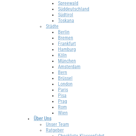
Spreewald
Süddeutschland
Südtirol
Toskana
Städte
Berlin
Bremen
Frankfurt
Hamburg
Köln
München
Amsterdam
Bern
Brüssel
London
Paris
Pisa
Prag
Rom
Wien
Über Uns
Unser Team
Ratgeber
Checkliste Klassenfahrt