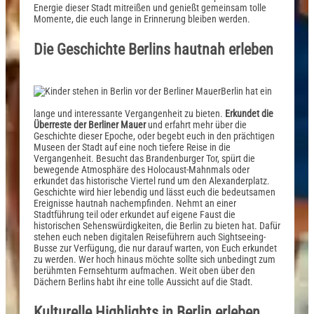
Energie dieser Stadt mitreißen und genießt gemeinsam tolle
Momente, die euch lange in Erinnerung bleiben werden.
Die Geschichte Berlins hautnah erleben
Berlin hat ein
lange und interessante Vergangenheit zu bieten.
Erkundet die
Überreste der Berliner Mauer
und erfahrt mehr über die
Geschichte dieser Epoche, oder begebt euch in den prächtigen
Museen der Stadt auf eine noch tiefere Reise in die
Vergangenheit. Besucht das Brandenburger Tor, spürt die
bewegende Atmosphäre des Holocaust-Mahnmals oder
erkundet das historische Viertel rund um den Alexanderplatz.
Geschichte wird hier lebendig und lässt euch die bedeutsamen
Ereignisse hautnah nachempfinden. Nehmt an einer
Stadtführung teil oder erkundet auf eigene Faust die
historischen Sehenswürdigkeiten, die Berlin zu bieten hat. Dafür
stehen euch neben digitalen Reiseführern auch Sightseeing-
Busse zur Verfügung, die nur darauf warten, von Euch erkundet
zu werden. Wer hoch hinaus möchte sollte sich unbedingt zum
berühmten Fernsehturm aufmachen. Weit oben über den
Dächern Berlins habt ihr eine tolle Aussicht auf die Stadt.
Kulturelle Highlights in Berlin erleben