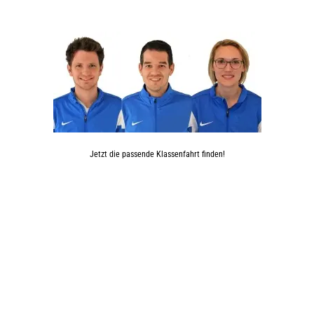
Jetzt die passende Klassenfahrt finden!
Klassenfahrten Kompass
RheinFit Sportakademie GmbH
Metzer Str. 24, 50677 Köln
info@klassenfahrten-kompass.de
+49 (0)221 – 57004606
Folgen
Folgen