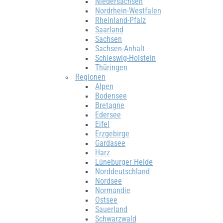
Niedersachsen
Nordrhein-Westfalen
Rheinland-Pfalz
Saarland
Sachsen
Sachsen-Anhalt
Schleswig-Holstein
Thüringen
Regionen
Alpen
Bodensee
Bretagne
Edersee
Eifel
Erzgebirge
Gardasee
Harz
Lüneburger Heide
Norddeutschland
Nordsee
Normandie
Ostsee
Sauerland
Schwarzwald