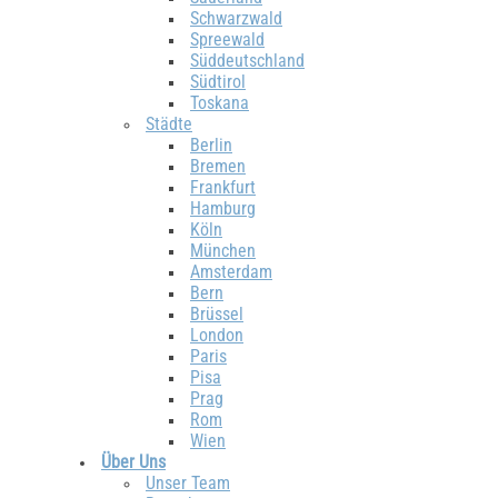
Schwarzwald
Spreewald
Süddeutschland
Südtirol
Toskana
Städte
Berlin
Bremen
Frankfurt
Hamburg
Köln
München
Amsterdam
Bern
Brüssel
London
Paris
Pisa
Prag
Rom
Wien
Über Uns
Unser Team