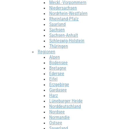
Meckl.-Vorpommern
Niedersachsen
Nordrhein-Westfalen
Rheinland-Pfalz
Saarland
Sachsen
Sachsen-Anhalt
Schleswig-Holstein
Thüringen
Regionen
Alpen
Bodensee
Bretagne
Edersee
Eifel
Erzgebirge
Gardasee
Harz
Lüneburger Heide
Norddeutschland
Nordsee
Normandie
Ostsee
Sauerland