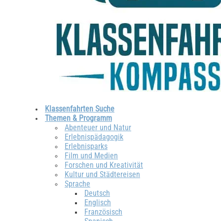
Klassenfahrten Suche
Themen & Programm
Abenteuer und Natur
Erlebnispädagogik
Erlebnisparks
Film und Medien
Forschen und Kreativität
Kultur und Städtereisen
Sprache
Deutsch
Englisch
Französisch