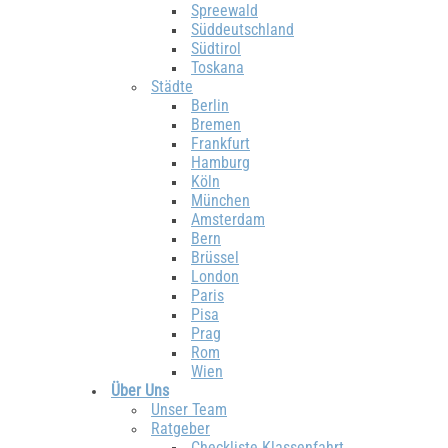
Spreewald
Süddeutschland
Südtirol
Toskana
Städte
Berlin
Bremen
Frankfurt
Hamburg
Köln
München
Amsterdam
Bern
Brüssel
London
Paris
Pisa
Prag
Rom
Wien
Über Uns
Unser Team
Ratgeber
Checkliste Klassenfahrt