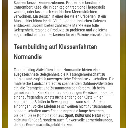
Speisen besser kennenzulernen. Probiert die berühmten
Camembert-Käse, die in der Region traditionell hergestellt
werden, oder lasst euch von frischen Meeresfrüchten
verwöhnen. Ein Besuch in einer der vielen Crêperien ist ein
Muss – hier könnt ihr die Vielfalt der bretonischen Galettes
entdecken. Zudem bieten zahlreiche Märkte eine tolle
Gelegenheit, regionale Produkte zu probieren und vielleicht
sogar selbst ein paar Leckereien für ein Picknick einzukaufen.
Teambuilding auf Klassenfahrten
Normandie
Teambuilding-Aktivitäten in der Normandie bieten eine
ausgezeichnete Gelegenheit, die Klassengemeinschaft zu
stärken und zugleich unvergessliche Erlebnisse zu schaffen. Die
malerische Landschaft lädt zu spannenden Outdoor-Aktivitäten
ein, die Teamgeist und Zusammenarbeit fördern. Ob beim
gemeinsamen Kajakfahren auf den ruhigen Gewässern oder bei
einer aufregenden Schatzsuche entlang der Küste – hier
kommt jeder Schüler in Bewegung und kann seine Stärken
einbringen. Solche Erlebnisse schweißen nicht nur zusammen,
sondern schaffen auch Erinnerungen, die lange bestehen
bleiben. Diese Kombination aus
Sport, Kultur und Natur
sorgt
nicht nur für Spaß, sondern auch für wertvolle Lernerfahrungen,
die das Gemeinschaftsgefühl stärken.