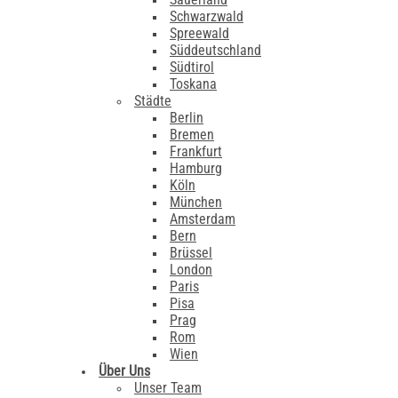
Schwarzwald
Spreewald
Süddeutschland
Südtirol
Toskana
Städte
Berlin
Bremen
Frankfurt
Hamburg
Köln
München
Amsterdam
Bern
Brüssel
London
Paris
Pisa
Prag
Rom
Wien
Über Uns
Unser Team