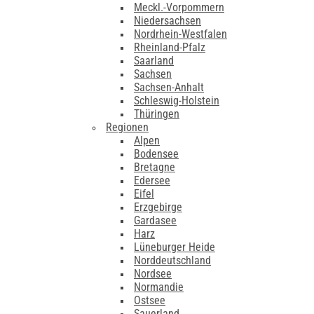
Meckl.-Vorpommern
Niedersachsen
Nordrhein-Westfalen
Rheinland-Pfalz
Saarland
Sachsen
Sachsen-Anhalt
Schleswig-Holstein
Thüringen
Regionen
Alpen
Bodensee
Bretagne
Edersee
Eifel
Erzgebirge
Gardasee
Harz
Lüneburger Heide
Norddeutschland
Nordsee
Normandie
Ostsee
Sauerland