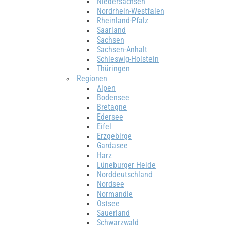
Niedersachsen
Nordrhein-Westfalen
Rheinland-Pfalz
Saarland
Sachsen
Sachsen-Anhalt
Schleswig-Holstein
Thüringen
Regionen
Alpen
Bodensee
Bretagne
Edersee
Eifel
Erzgebirge
Gardasee
Harz
Lüneburger Heide
Norddeutschland
Nordsee
Normandie
Ostsee
Sauerland
Schwarzwald