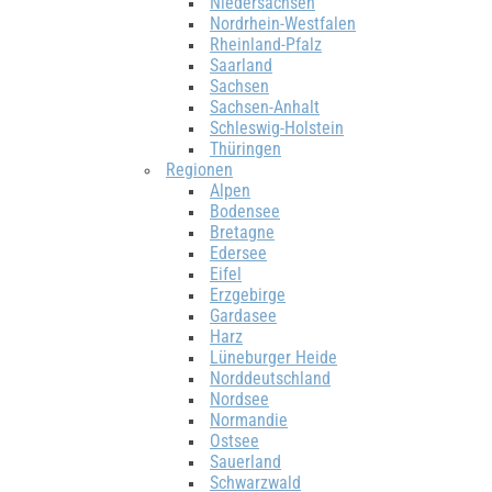
Niedersachsen
Nordrhein-Westfalen
Rheinland-Pfalz
Saarland
Sachsen
Sachsen-Anhalt
Schleswig-Holstein
Thüringen
Regionen
Alpen
Bodensee
Bretagne
Edersee
Eifel
Erzgebirge
Gardasee
Harz
Lüneburger Heide
Norddeutschland
Nordsee
Normandie
Ostsee
Sauerland
Schwarzwald