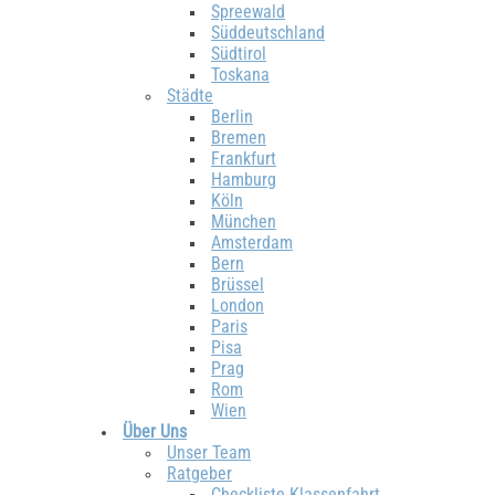
Spreewald
Süddeutschland
Südtirol
Toskana
Städte
Berlin
Bremen
Frankfurt
Hamburg
Köln
München
Amsterdam
Bern
Brüssel
London
Paris
Pisa
Prag
Rom
Wien
Über Uns
Unser Team
Ratgeber
Checkliste Klassenfahrt