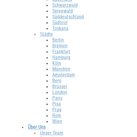
Schwarzwald
Spreewald
Süddeutschland
Südtirol
Toskana
Städte
Berlin
Bremen
Frankfurt
Hamburg
Köln
München
Amsterdam
Bern
Brüssel
London
Paris
Pisa
Prag
Rom
Wien
Über Uns
Unser Team