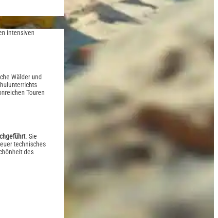
en intensiven
eiche Wälder und
chulunterrichts
ionreichen Touren
rchgeführt
. Sie
 euer technisches
Schönheit des