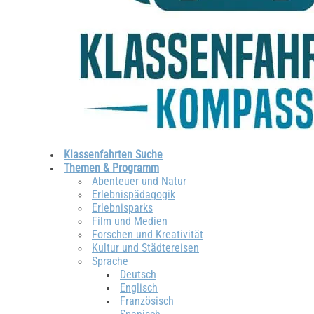
Klassenfahrten Suche
Themen & Programm
Abenteuer und Natur
Erlebnispädagogik
Erlebnisparks
Film und Medien
Forschen und Kreativität
Kultur und Städtereisen
Sprache
Deutsch
Englisch
Französisch