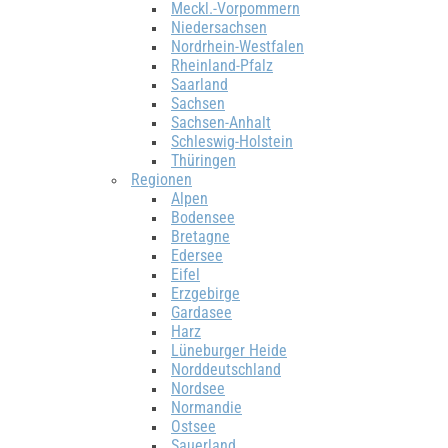
Meckl.-Vorpommern
Niedersachsen
Nordrhein-Westfalen
Rheinland-Pfalz
Saarland
Sachsen
Sachsen-Anhalt
Schleswig-Holstein
Thüringen
Regionen
Alpen
Bodensee
Bretagne
Edersee
Eifel
Erzgebirge
Gardasee
Harz
Lüneburger Heide
Norddeutschland
Nordsee
Normandie
Ostsee
Sauerland