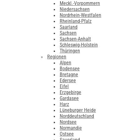
Meckl.-Vorpommern
Niedersachsen
Nordrhein-Westfalen
Rheinland-Pfalz
Saarland
Sachsen
Sachsen-Anhalt
Schleswig-Holstein
Thüringen
Regionen
Alpen
Bodensee
Bretagne
Edersee
Eifel
Erzgebirge
Gardasee
Harz
Lüneburger Heide
Norddeutschland
Nordsee
Normandie
Ostsee
Sauerland