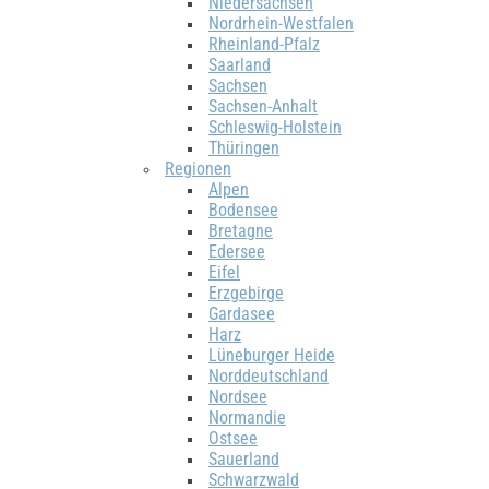
Niedersachsen
Nordrhein-Westfalen
Rheinland-Pfalz
Saarland
Sachsen
Sachsen-Anhalt
Schleswig-Holstein
Thüringen
Regionen
Alpen
Bodensee
Bretagne
Edersee
Eifel
Erzgebirge
Gardasee
Harz
Lüneburger Heide
Norddeutschland
Nordsee
Normandie
Ostsee
Sauerland
Schwarzwald