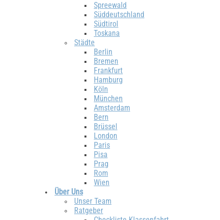
Spreewald
Süddeutschland
Südtirol
Toskana
Städte
Berlin
Bremen
Frankfurt
Hamburg
Köln
München
Amsterdam
Bern
Brüssel
London
Paris
Pisa
Prag
Rom
Wien
Über Uns
Unser Team
Ratgeber
Checkliste Klassenfahrt