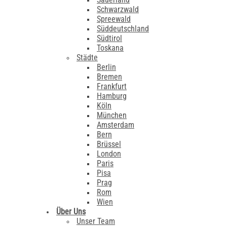
Schwarzwald
Spreewald
Süddeutschland
Südtirol
Toskana
Städte
Berlin
Bremen
Frankfurt
Hamburg
Köln
München
Amsterdam
Bern
Brüssel
London
Paris
Pisa
Prag
Rom
Wien
Über Uns
Unser Team