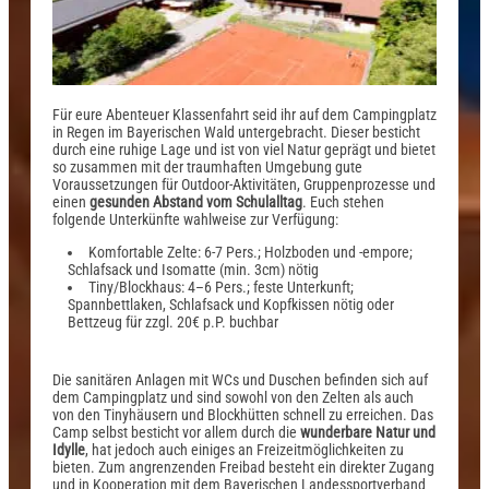
Für eure Abenteuer Klassenfahrt seid ihr auf dem Campingplatz
in Regen im Bayerischen Wald untergebracht. Dieser besticht
durch eine ruhige Lage und ist von viel Natur geprägt und bietet
so zusammen mit der traumhaften Umgebung gute
Voraussetzungen für Outdoor-Aktivitäten, Gruppenprozesse und
einen
gesunden Abstand vom Schulalltag
. Euch stehen
folgende Unterkünfte wahlweise zur Verfügung:
Komfortable Zelte: 6-7 Pers.; Holzboden und -empore;
Schlafsack und Isomatte (min. 3cm) nötig
Tiny/Blockhaus: 4–6 Pers.; feste Unterkunft;
Spannbettlaken, Schlafsack und Kopfkissen nötig oder
Bettzeug für zzgl. 20€ p.P. buchbar
Die sanitären Anlagen mit WCs und Duschen befinden sich auf
dem Campingplatz und sind sowohl von den Zelten als auch
von den Tinyhäusern und Blockhütten schnell zu erreichen. Das
Camp selbst besticht vor allem durch die
wunderbare Natur und
Idylle
, hat jedoch auch einiges an Freizeitmöglichkeiten zu
bieten. Zum angrenzenden Freibad besteht ein direkter Zugang
und in Kooperation mit dem Bayerischen Landessportverband